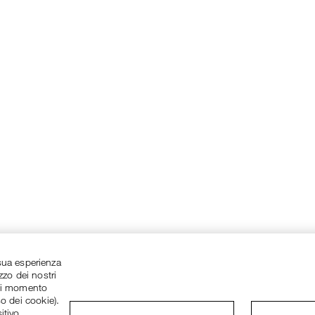
a sua esperienza
zzo dei nostri
asi momento
so dei cookie).
itivo.