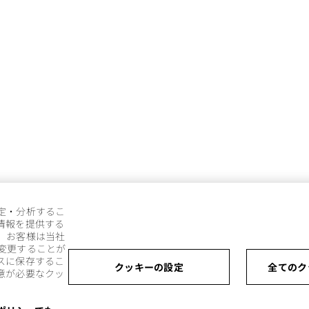
定・分析するこ
情報を提供する
。お客様は当社
変更することが
スに保存するこ
クッキーの設定
全てのク
意が必要なクッ