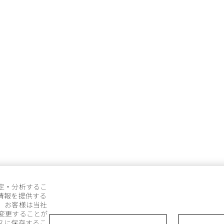
定・分析するこ
情報を提供する
。お客様は当社
変更することが
スに保存するこ