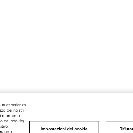
a sua esperienza
zzo dei nostri
asi momento
so dei cookie).
itivo.
Impostazioni dei cookie
Rifiuta
erranno