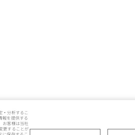
定・分析するこ
情報を提供する
。お客様は当社
変更することが
スに保存するこ