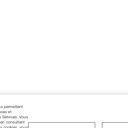
us permettent
nces et
s Services. Vous
 en consultant
es cookies, vous