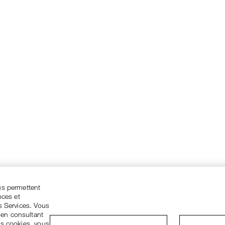
us permettent
nces et
s Services. Vous
 en consultant
es cookies, vous