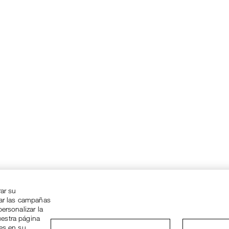
rar su
zar las campañas
ersonalizar la
uestra página
ies en su