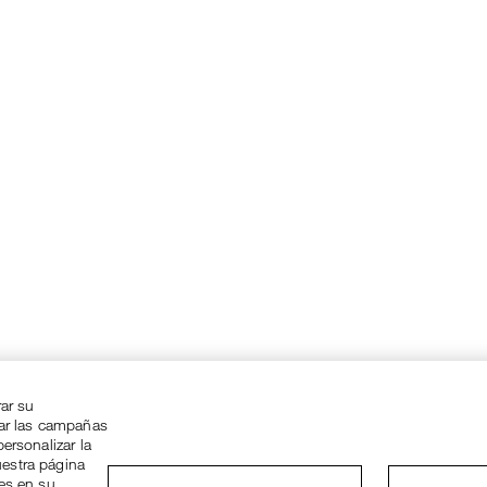
rar su
zar las campañas
ersonalizar la
uestra página
ies en su