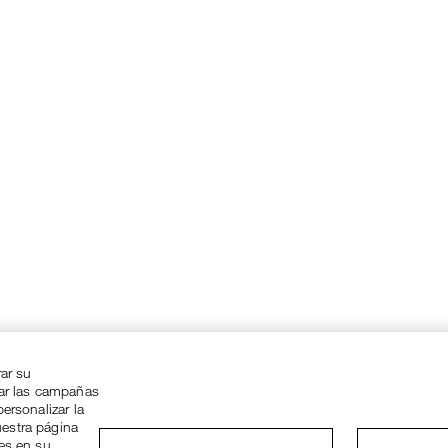
rar su
zar las campañas
ersonalizar la
uestra página
ies en su