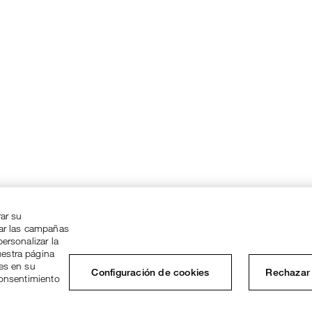
rar su
zar las campañas
ersonalizar la
uestra página
ies en su
Configuración de cookies
Rechazar 
consentimiento