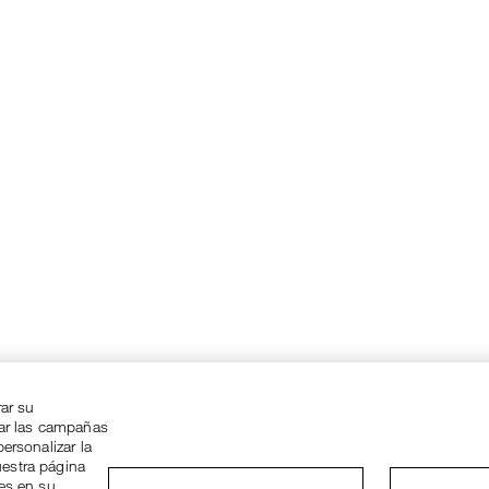
rar su
zar las campañas
ersonalizar la
uestra página
ies en su