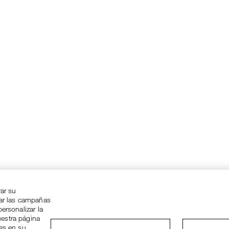
rar su
zar las campañas
ersonalizar la
uestra página
ies en su