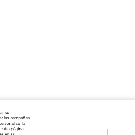
rar su
zar las campañas
ersonalizar la
uestra página
ies en su