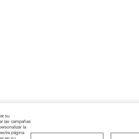
rar su
zar las campañas
ersonalizar la
uestra página
ies en su