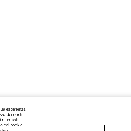
a sua esperienza
zzo dei nostri
asi momento
so dei cookie).
itivo.