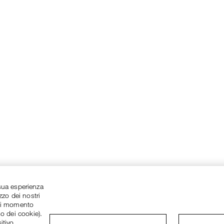
a sua esperienza
zzo dei nostri
asi momento
so dei cookie).
itivo.