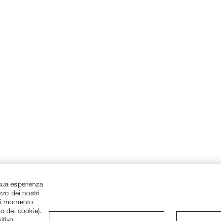
a sua esperienza
zzo dei nostri
asi momento
so dei cookie).
itivo.