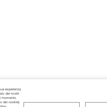
a sua esperienza
zzo dei nostri
asi momento
so dei cookie).
itivo.