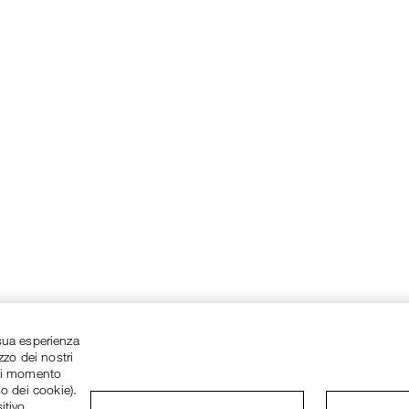
a sua esperienza
zzo dei nostri
asi momento
so dei cookie).
itivo.