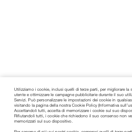
Utilizziamo i cookie, inclusi quelli di terze parti, per migliorare l
utente e ottimizzare le campagne pubblicitarie durante il suo utili
Servizi. Può personalizzare le impostazioni dei cookie in qualsi
visitando la pagina della nostra Cookie Policy (Informativa sull’u
Accettandoli tutti, accetta di memorizzare i cookie sul suo dispos
Rifiutandoli tutti, i cookie che richiedono il suo consenso non v
memorizzati sul suo dispositivo.
Per saperne di più sui nostri cookie, compresi quelli di terze parti