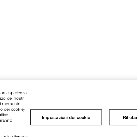
a sua esperienza
zzo dei nostri
asi momento
so dei cookie).
itivo.
Impostazioni dei cookie
Rifiuta
erranno
, la invitiamo a