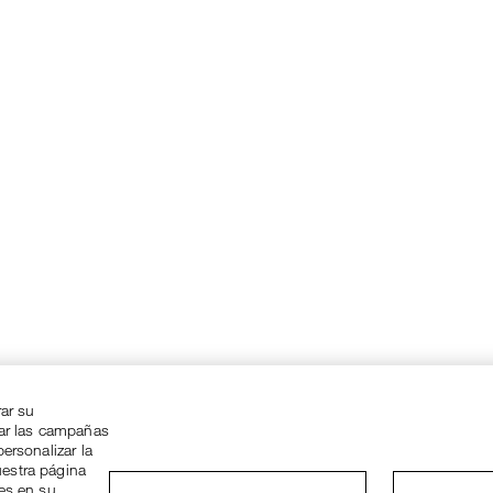
rar su
zar las campañas
ersonalizar la
uestra página
ies en su