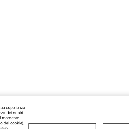
a sua esperienza
zzo dei nostri
asi momento
so dei cookie).
itivo.