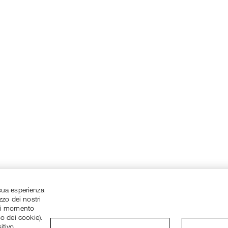
a sua esperienza
zzo dei nostri
asi momento
so dei cookie).
itivo.