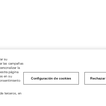
rar su
zar las campañas
ersonalizar la
uestra página
ies en su
Configuración de cookies
Rechazar 
consentimiento
de terceros, en