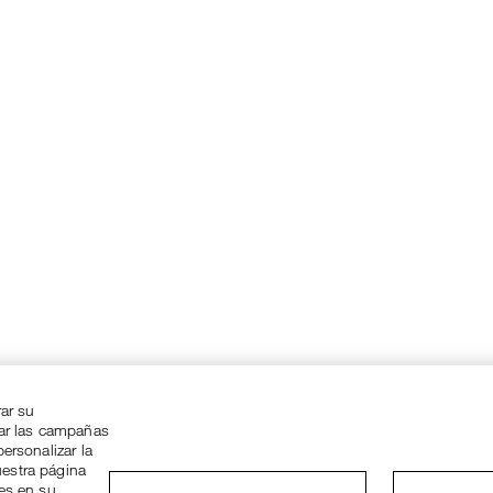
rar su
zar las campañas
ersonalizar la
uestra página
ies en su