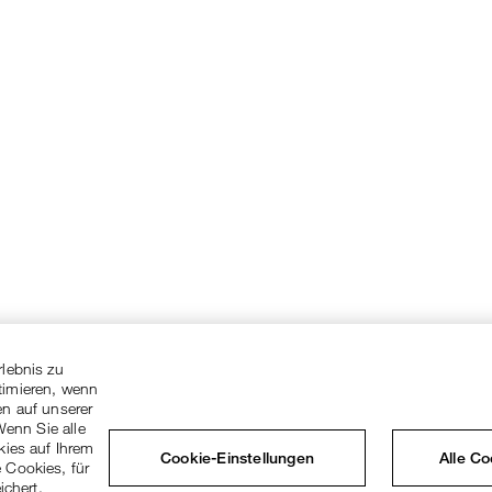
rlebnis zu
timieren, wenn
en auf unserer
Wenn Sie alle
kies auf Ihrem
Cookie-Einstellungen
Alle C
 Cookies, für
ichert.