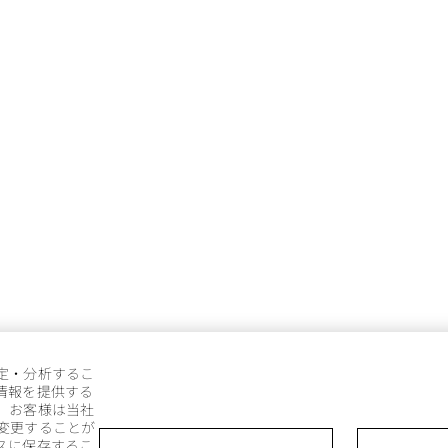
定・分析するこ
情報を提供する
。お客様は当社
変更することが
スに保存するこ