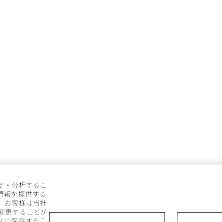
定・分析するこ
情報を提供する
。お客様は当社
変更することが
スに保存するこ