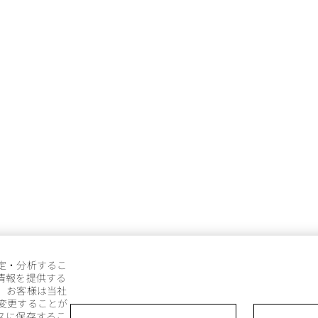
定・分析するこ
情報を提供する
。お客様は当社
変更することが
スに保存するこ