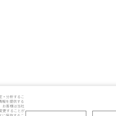
定・分析するこ
情報を提供する
。お客様は当社
変更することが
スに保存するこ