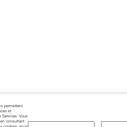
us permettent
nces et
s Services. Vous
 en consultant
es cookies, vous