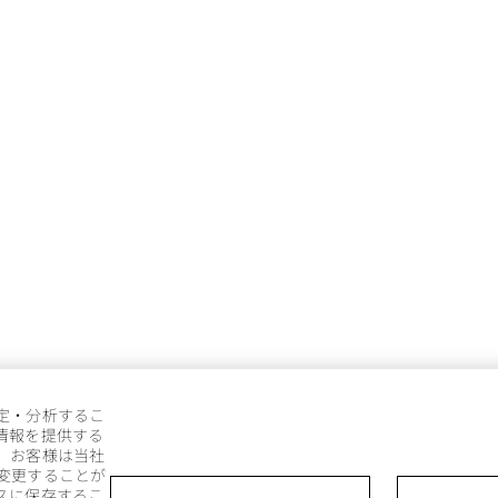
定・分析するこ
情報を提供する
。お客様は当社
変更することが
スに保存するこ