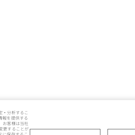
定・分析するこ
情報を提供する
。お客様は当社
変更することが
スに保存するこ