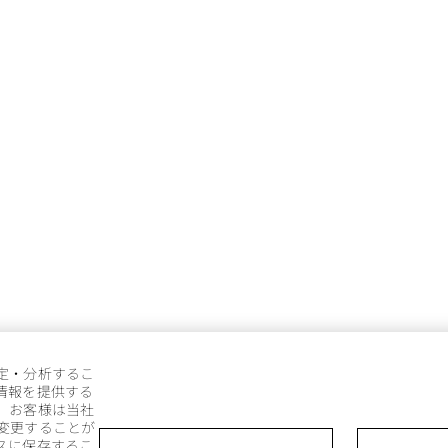
定・分析するこ
情報を提供する
。お客様は当社
変更することが
スに保存するこ