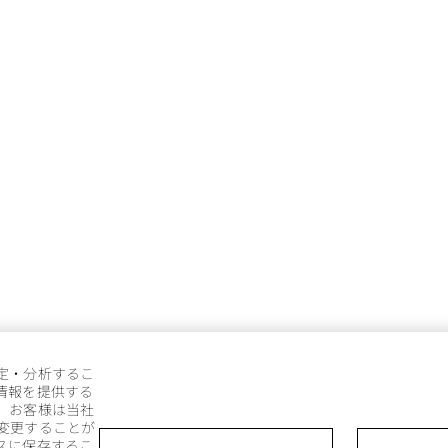
定・分析するこ
情報を提供する
。お客様は当社
変更することが
スに保存するこ