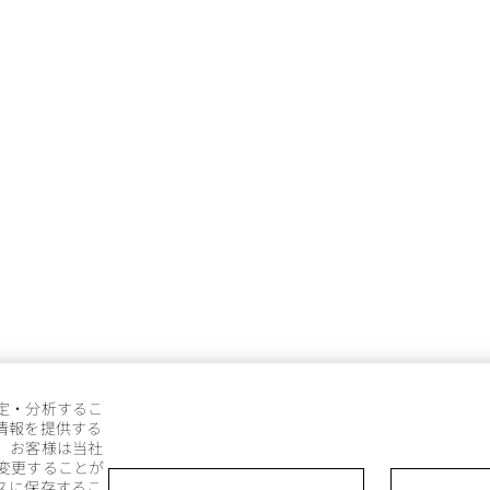
定・分析するこ
情報を提供する
。お客様は当社
変更することが
スに保存するこ