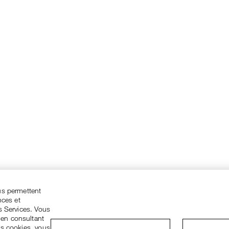
us permettent
nces et
s Services. Vous
 en consultant
es cookies, vous