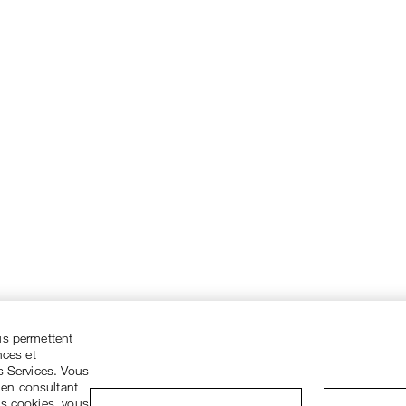
us permettent
nces et
s Services. Vous
 en consultant
es cookies, vous